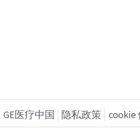
GE医疗中国
隐私政策
cooki