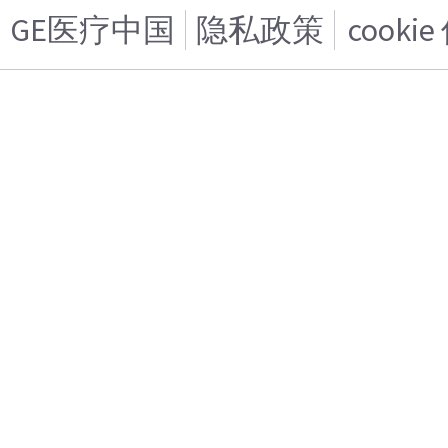
GE医疗中国
隐私政策
cooki