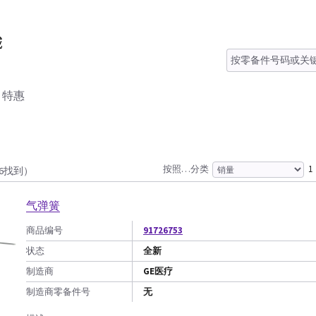
特惠
按照…分类
1
16找到）
气弹簧
商品编号
91726753
状态
全新
制造商
GE医疗
制造商零备件号
无