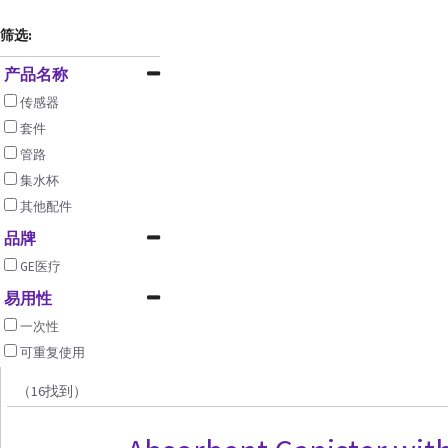
筛选:
产品名称
传感器
套件
管路
集水杯
其他配件
品牌
GE医疗
易用性
一次性
可重复使用
（16找到）