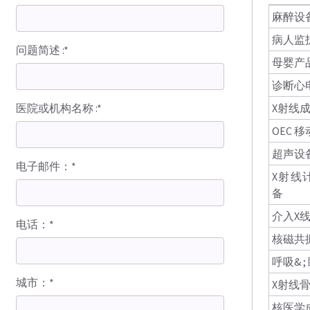
麻醉设
病人监
问题简述 :*
母婴产
诊断心
医院或机构名称 :*
X射线
OEC 
超声设
电子邮件：*
X射线
备
介入X
电话：*
核磁共
呼吸& 
城市：*
X射线
核医学