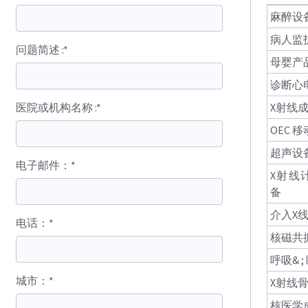
麻醉设
病人监
问题简述 :*
母婴产
诊断心
医院或机构名称 :*
X射线
OEC 
超声设
电子邮件：*
X射线
备
介入X
电话：*
核磁共
呼吸& 
城市：*
X射线
核医学