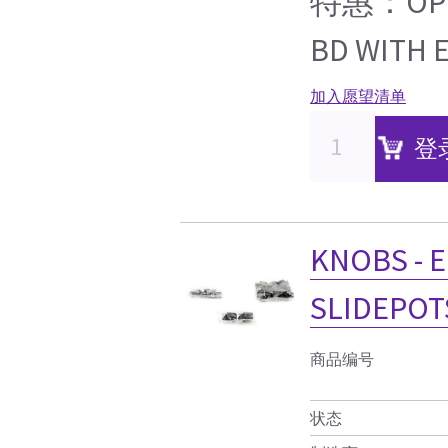
特惠：OP L
BD WITH 
加入愿望清单
登
KNOBS - 
SLIDEPOT
商品编号
状态