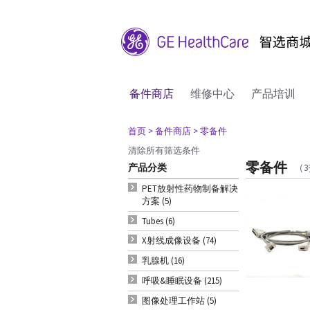
备件商店
维修中心
产品培训
首页
> 备件商店
> 零备件
清除所有筛选条件
零备件
产品分类
（
PET放射性药物制备解决
方案 (5)
Tubes (6)
X射线成像设备 (74)
乳腺机 (16)
呼吸&睡眠设备 (215)
图像处理工作站 (5)