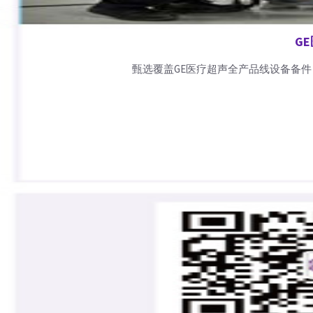
G
甄选覆盖GE医疗超声全产品线设备备