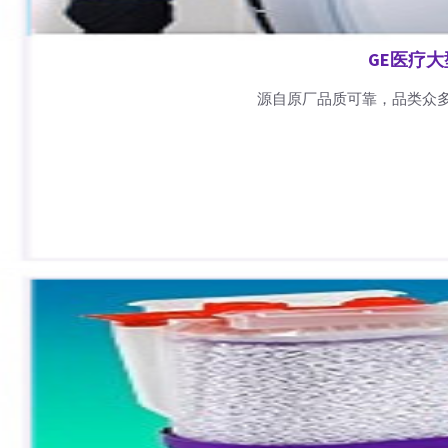
GE医疗
源自原厂品质可靠，品类众