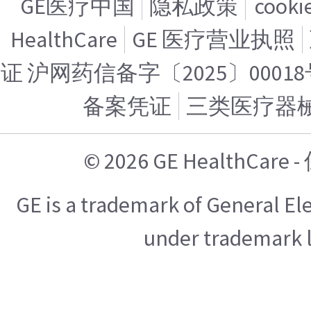
GE医疗中国
隐私政策
cook
HealthCare
GE 医疗营业执照
证 沪网药信备字〔2025〕00018
备案凭证
三类医疗器
© 2026 GE HealthCa
GE is a trademark of General E
under trademark l