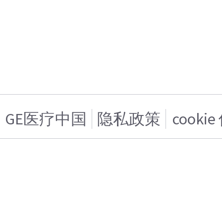
GE医疗中国
隐私政策
cooki