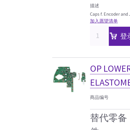
描述
Caps f. Encoder and
加入愿望清单
登
OP LOWER
ELASTOM
商品编号
替代零备