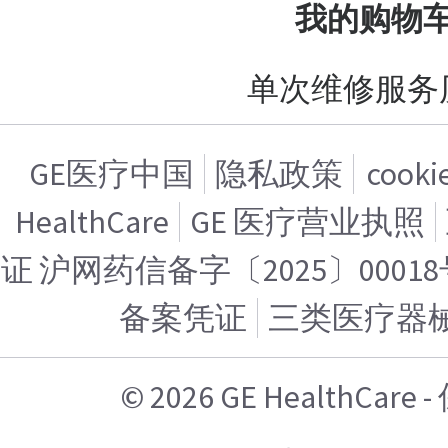
我的购物
单次维修服务
GE医疗中国
隐私政策
cook
HealthCare
GE 医疗营业执照
证 沪网药信备字〔2025〕00018
备案凭证
三类医疗器
© 2026 GE HealthCa