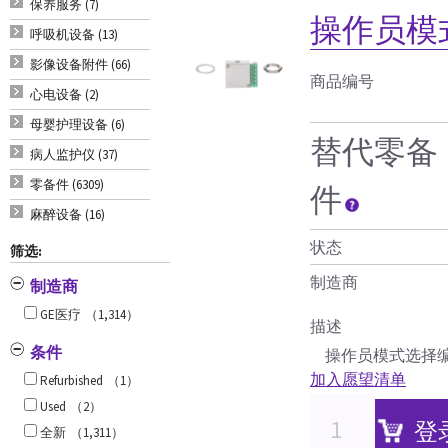
保养服务 (7)
操作员模
呼吸机设备 (13)
影像设备附件 (66)
商品编号
心电设备 (2)
母婴护理设备 (6)
替代零备
病人监护仪 (37)
零备件 (6309)
件
麻醉设备 (16)
状态
筛选:
制造商
制造商
GE医疗
（1,314）
描述
条件
操作员模式选择编
加入愿望清单
Refurbished
（1）
Used
（2）
登
全新
（1,311）