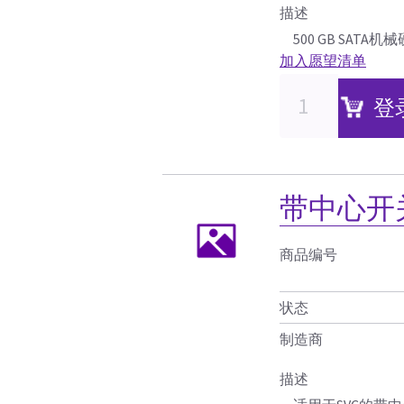
描述
500 GB SATA机
加入愿望清单
登
带中心开
商品编号
状态
制造商
描述