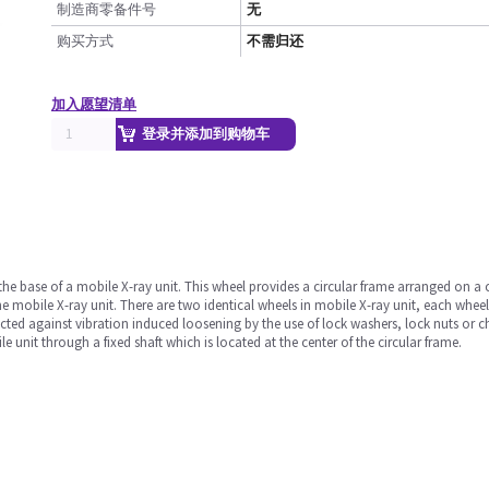
制造商零备件号
无
购买方式
不需归还
加入愿望清单
登录并添加到购物车
he base of a mobile X-ray unit. This wheel provides a circular frame arranged on a ce
he mobile X-ray unit. There are two identical wheels in mobile X-ray unit, each whee
tected against vibration induced loosening by the use of lock washers, lock nuts or
e unit through a fixed shaft which is located at the center of the circular frame.