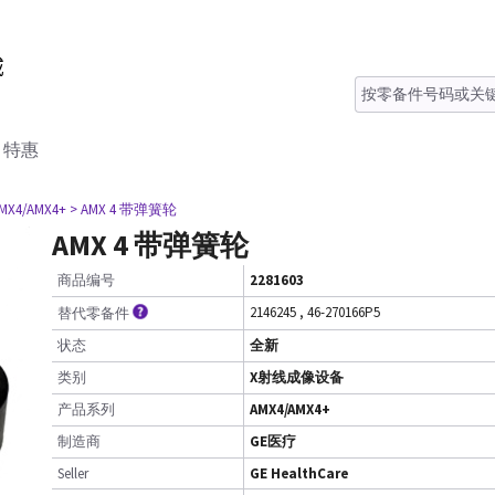
特惠
AMX4/AMX4+
> AMX 4 带弹簧轮
AMX 4 带弹簧轮
商品编号
2281603
2146245
,
46-270166P5
替代零备件
状态
全新
类别
X射线成像设备
产品系列
AMX4/AMX4+
制造商
GE医疗
Seller
GE HealthCare