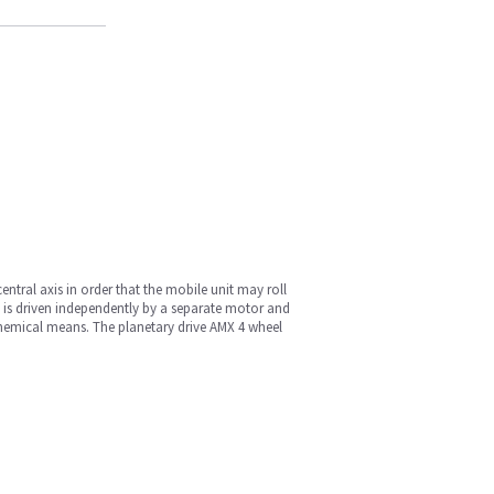
ntral axis in order that the mobile unit may roll
l is driven independently by a separate motor and
 chemical means. The planetary drive AMX 4 wheel