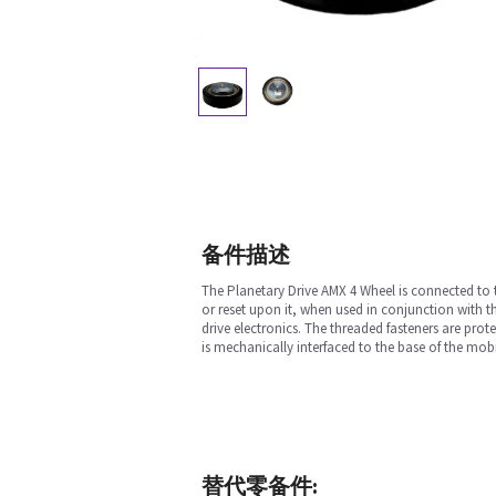
备件描述
The Planetary Drive AMX 4 Wheel is connected to t
or reset upon it, when used in conjunction with t
drive electronics. The threaded fasteners are pro
is mechanically interfaced to the base of the mobil
替代零备件: