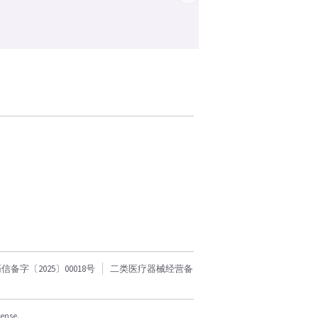
字〔2025〕00018号
二类医疗器械经营备
cense.