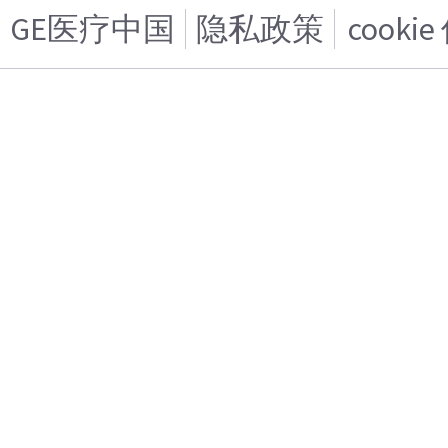
GE医疗中国
隐私政策
cooki