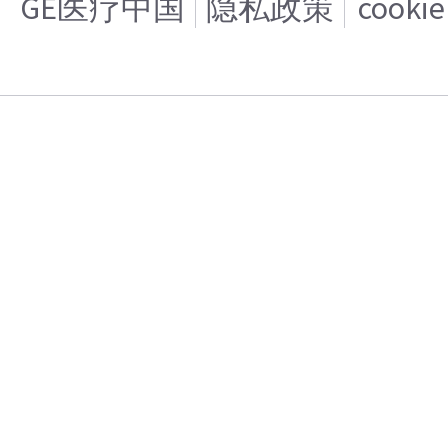
GE医疗中国
隐私政策
cooki