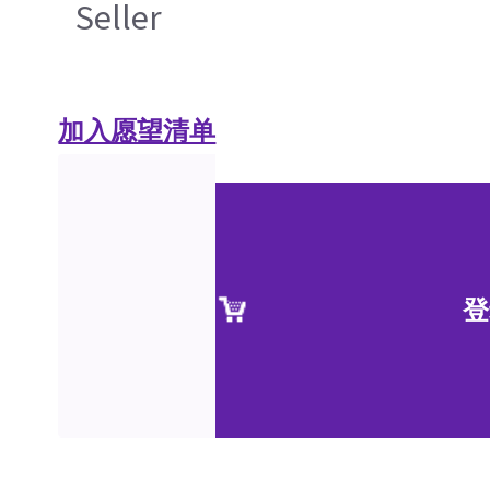
Seller
加入愿望清单
登