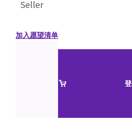
Seller
加入愿望清单
登