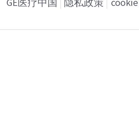
GE医疗中国
隐私政策
cooki