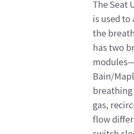
The Seat U
is used to 
the breath
has two br
modules— 
Bain/Mapl
breathing 
gas, recir
flow diffe
switch clo