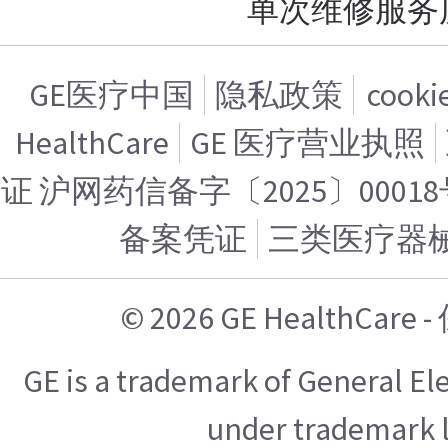
单次维修服务
GE医疗中国
隐私政策
cook
HealthCare
GE 医疗营业执照
证 沪网药信备字〔2025〕00018
备案凭证
三类医疗器
© 2026 GE HealthCa
GE is a trademark of General E
under trademark l