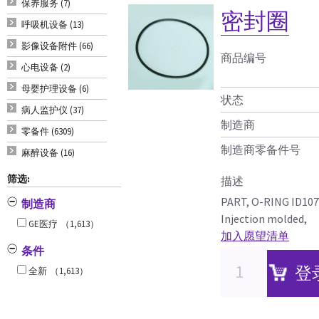
保养服务 (7)
密封圈
呼吸机设备 (13)
影像设备附件 (66)
商品编号
心电设备 (2)
母婴护理设备 (6)
状态
病人监护仪 (37)
制造商
零备件 (6309)
制造商零备件号
麻醉设备 (16)
筛选:
描述
PART, O-RING ID107
制造商
Injection molded,
GE医疗
（1,613）
加入愿望清单
条件
登
全新
（1,613）