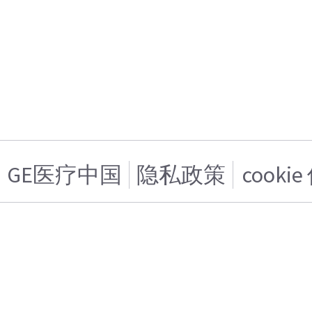
GE医疗中国
隐私政策
cooki