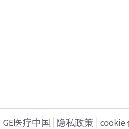
GE医疗中国
隐私政策
cooki