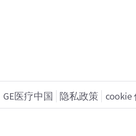
GE医疗中国
隐私政策
cooki