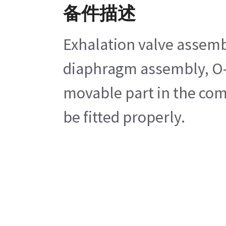
备件描述
Exhalation valve assembl
diaphragm assembly, O-ri
movable part in the comp
be fitted properly.