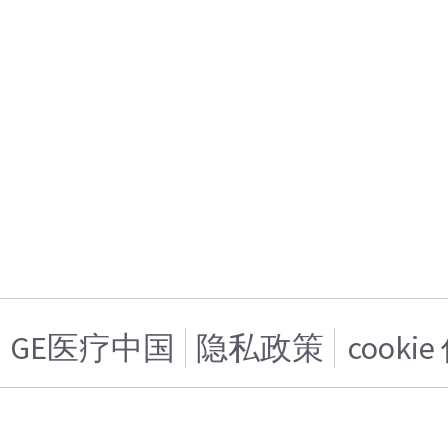
GE医疗中国
隐私政策
cooki