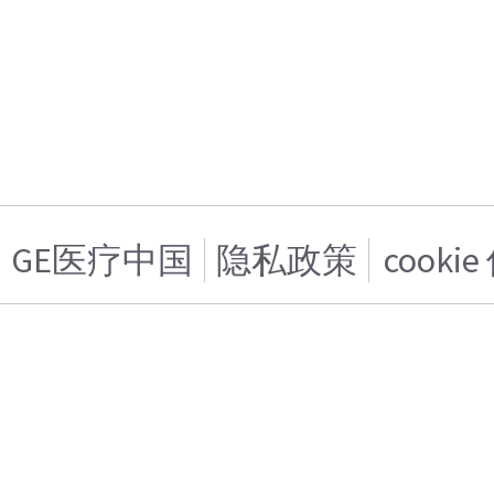
GE医疗中国
隐私政策
cooki