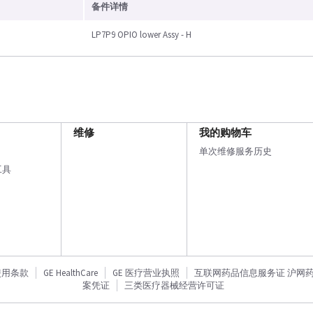
备件详情
LP7P9 OPIO lower Assy - H
维修
我的购物车
单次维修服务历史
工具
使用条款
GE HealthCare
GE 医疗营业执照
互联网药品信息服务证 沪网药信备
案凭证
三类医疗器械经营许可证