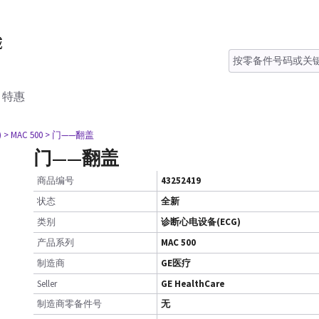
特惠
)
> MAC 500
> 门——翻盖
门——翻盖
商品编号
43252419
状态
全新
类别
诊断心电设备(ECG)
产品系列
MAC 500
制造商
GE医疗
Seller
GE HealthCare
制造商零备件号
无