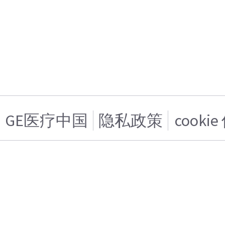
GE医疗中国
隐私政策
cooki