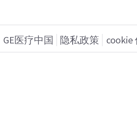
GE医疗中国
隐私政策
cooki