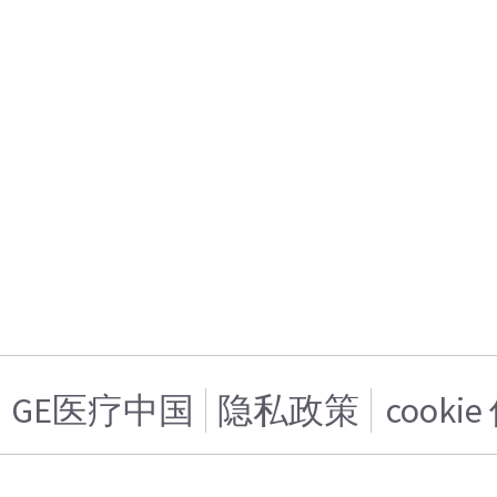
GE医疗中国
隐私政策
cooki