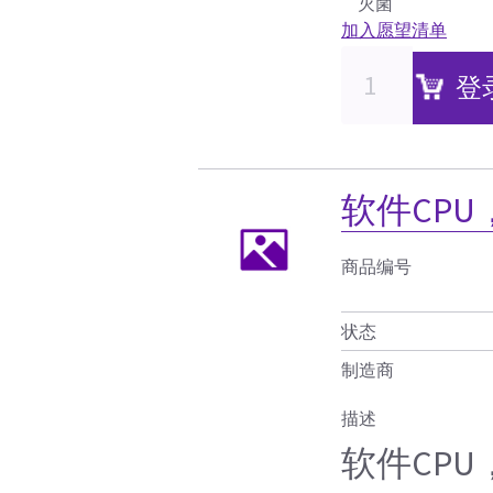
灭菌
加入愿望清单
登
软件CPU
商品编号
状态
制造商
描述
软件CPU