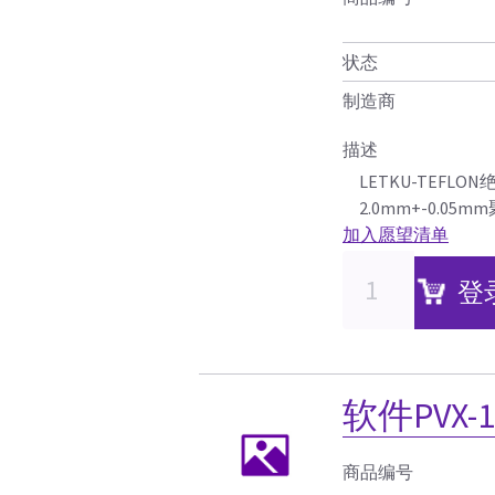
状态
制造商
描述
LETKU-TEFL
2.0mm+-0.0
加入愿望清单
登
软件PVX-1
商品编号