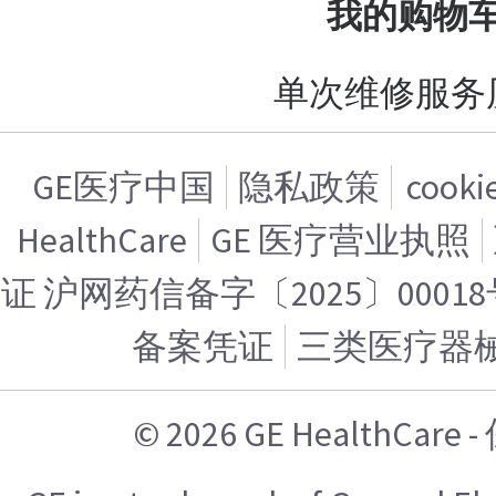
我的购物
单次维修服务
GE医疗中国
隐私政策
cook
HealthCare
GE 医疗营业执照
证 沪网药信备字〔2025〕00018
备案凭证
三类医疗器
© 2026 GE HealthCa