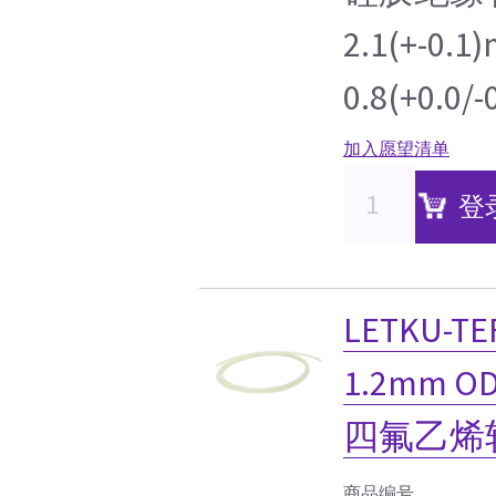
2.1(+-0
0.8(+0.0
加入愿望清单
登
LETKU-
1.2mm O
四氟乙烯
商品编号