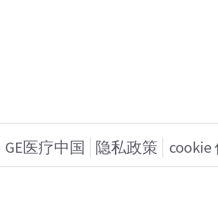
GE医疗中国
隐私政策
cooki