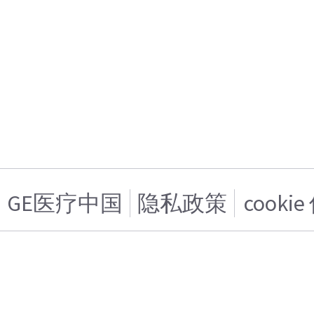
GE医疗中国
隐私政策
cooki