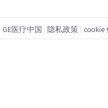
GE医疗中国
隐私政策
cooki