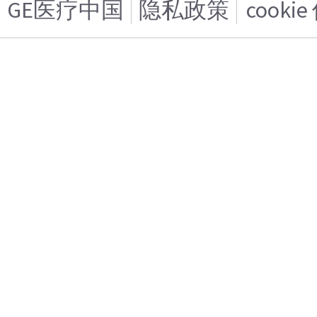
GE医疗中国
隐私政策
cooki