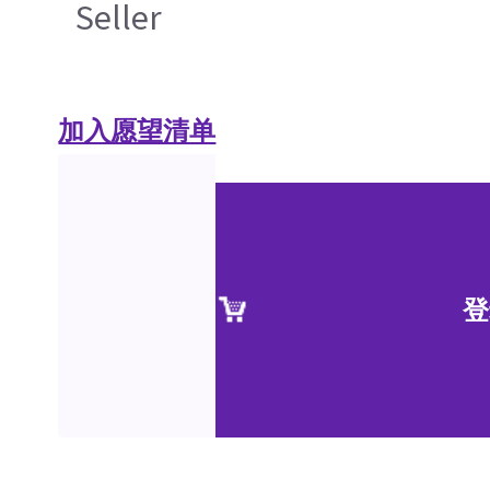
Seller
加入愿望清单
登