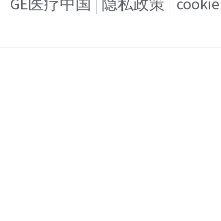
GE医疗中国
隐私政策
cooki