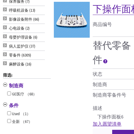
保养服务 (7)
下操作面
呼吸机设备 (13)
影像设备附件 (66)
商品编号
心电设备 (2)
母婴护理设备 (6)
替代零备
病人监护仪 (37)
零备件 (6309)
件
麻醉设备 (16)
状态
筛选:
制造商
制造商
GE医疗
（68）
制造商零备件号
条件
描述
Used
（1）
下操作面板6
全新
（67）
加入愿望清单