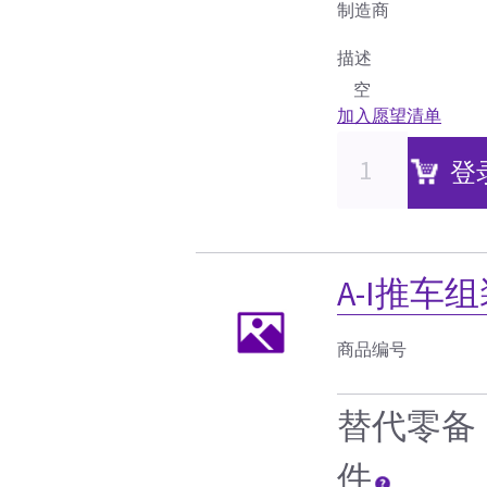
制造商
描述
空
加入愿望清单
登
A-I推车
商品编号
替代零备
件