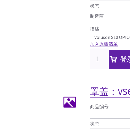
状态
制造商
描述
Voluson S10 OPIO 
加入愿望清单
登
罩盖：VS
商品编号
状态