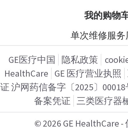
我的购物
单次维修服务
GE医疗中国
隐私政策
cook
HealthCare
GE 医疗营业执照
证 沪网药信备字〔2025〕00018
备案凭证
三类医疗器
© 2026 GE HealthCa