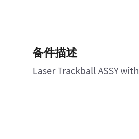
备件描述
Laser Trackball ASSY with 