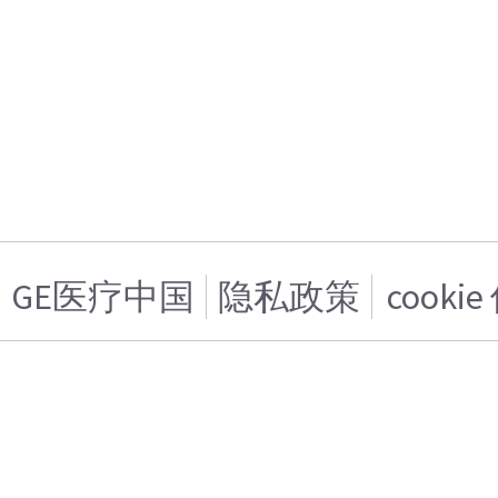
GE医疗中国
隐私政策
cooki