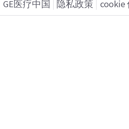
GE医疗中国
隐私政策
cooki