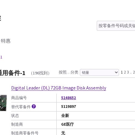
特惠
1
用备件-1
按照…分类
1
2
3
..
2
（196找到）
Digital Leader (DL) 72GB Image Disk Assembly
商品编号
5248652
5129897
替代零备件
状态
全新
制造商
GE医疗
制造商零备件号
无