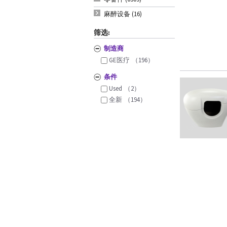
麻醉设备 (16)
筛选:
制造商
GE医疗
（196）
条件
Used
（2）
全新
（194）