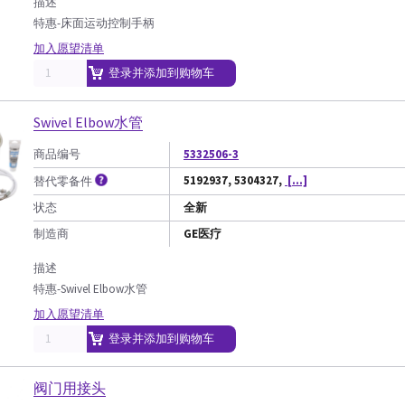
描述
特惠-床面运动控制手柄
加入愿望清单
登录并添加到购物车
Swivel Elbow水管
商品编号
5332506-3
5192937, 5304327,
[...]
替代零备件
状态
全新
制造商
GE医疗
描述
特惠-Swivel Elbow水管
加入愿望清单
登录并添加到购物车
阀门用接头