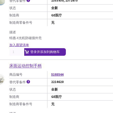
2353930, 2372675
替代零备件
状态
全新
制造商
GE医疗
制造商零备件号
无
描述
特惠-X光机防碰撞外壳
加入愿望清单
登录并添加到购物车
床面运动控制手柄
商品编号
5193544
2214620
替代零备件
状态
全新
制造商
GE医疗
制造商零备件号
无