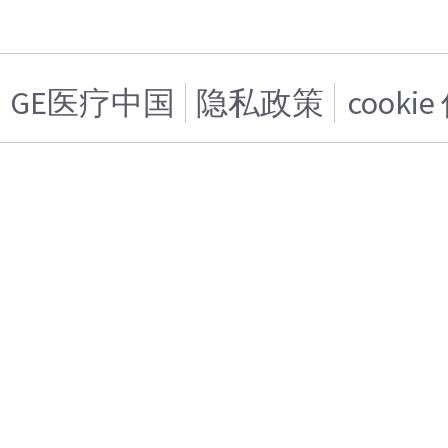
GE医疗中国
隐私政策
cooki