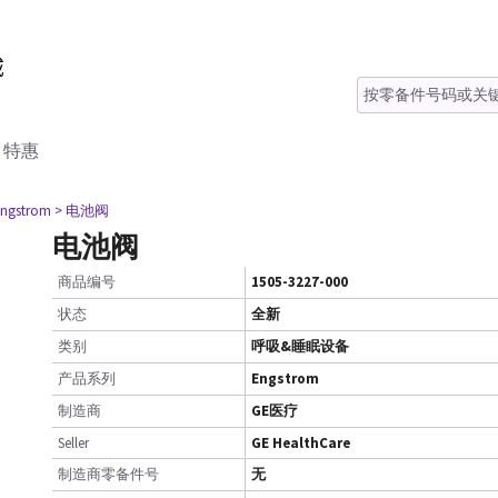
特惠
Engstrom
> 电池阀
电池阀
商品编号
1505-3227-000
状态
全新
类别
呼吸&睡眠设备
产品系列
Engstrom
制造商
GE医疗
Seller
GE HealthCare
制造商零备件号
无