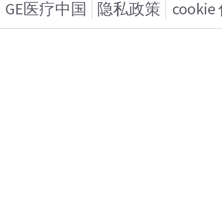
GE医疗中国
隐私政策
cooki