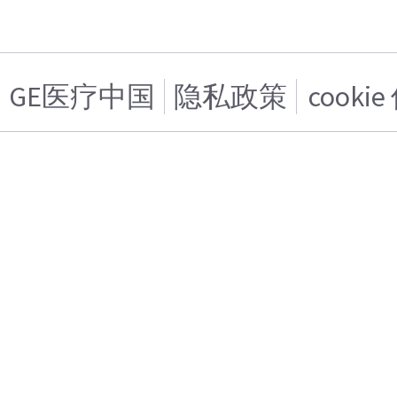
GE医疗中国
隐私政策
cooki