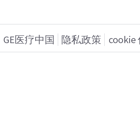
GE医疗中国
隐私政策
cooki