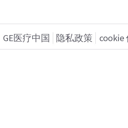
GE医疗中国
隐私政策
cooki