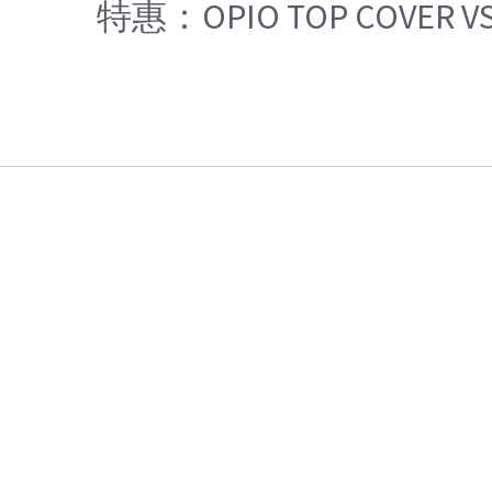
特惠：OPIO TOP COVER V