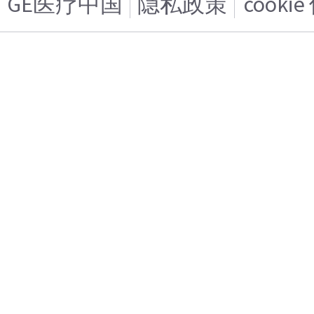
GE医疗中国
隐私政策
cooki