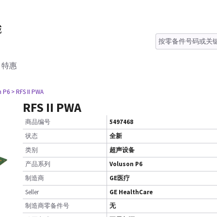
特惠
n P6
> RFS II PWA
RFS II PWA
商品编号
5497468
状态
全新
类别
超声设备
产品系列
Voluson P6
制造商
GE医疗
Seller
GE HealthCare
制造商零备件号
无