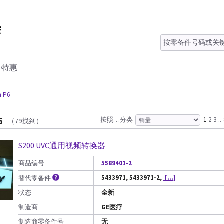
特惠
n P6
6
按照…分类
1
2
3
..
（79找到）
S200 UVC通用视频转换器
商品编号
5589401-2
5433971, 5433971-2,
[...]
替代零备件
状态
全新
制造商
GE医疗
制造商零备件号
无