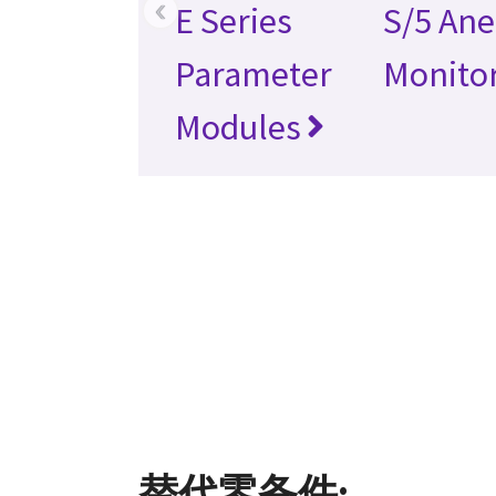
‹
E Series
S/5 Ane
Parameter
Monito
Modules
替代零备件: