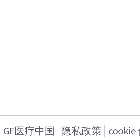
GE医疗中国
隐私政策
cooki