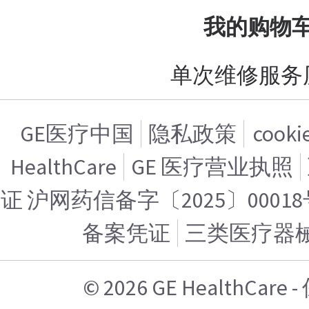
我的购物
单次维修服务
GE医疗中国
隐私政策
cook
HealthCare
GE 医疗营业执照
证 沪网药信备字〔2025〕00018
备案凭证
三类医疗器
© 2026 GE HealthCa