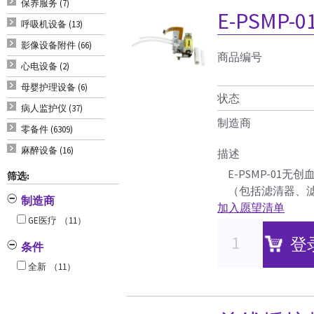
保养服务 (7)
E-PSMP-
呼吸机设备 (13)
影像设备附件 (66)
商品编号
心电设备 (2)
母婴护理设备 (6)
状态
病人监护仪 (37)
制造商
零备件 (6309)
麻醉设备 (16)
描述
E-PSMP-01无
筛选:
（包括滤清器、
制造商
加入愿望清单
GE医疗
（11）
登
条件
全新
（11）