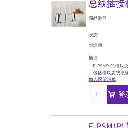
总线插接
商品编号
状态
制造商
描述
E-PSMP-01模
包括模块总线绝
加入愿望清单
登
E-PSM(P