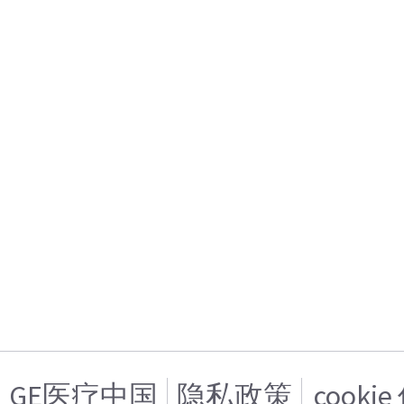
GE医疗中国
隐私政策
cooki